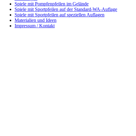
Spiele mit Pompfenpfeilen im Gelände
Spiele mit Sportpfeilen auf der Standard-WA-Auflage
Spiele mit Sportpfeilen auf speziellen Auflagen
Materialien und Ideen
Impressum / Kontakt